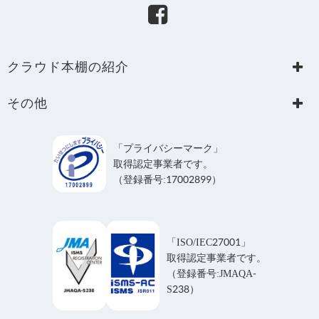
クラウド本棚の紹介
Home
LGWAN-ASP
その他
TOPICS
関連サービス
個人情報保護方針
機能紹介
よくあるご質問
個人情報の取り扱い
「プライバシーマーク」
導入事例
資料請求・お問い合わせ
取得認定事業者です。
利用規約
料金
（登録番号:17002899）
サービス稼働状況
「ISO/IEC27001」
取得認定事業者です。
（登録番号:JMAQA-
S238）