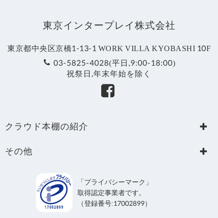
東京インタープレイ株式会社
東京都中央区京橋1-13-1 WORK VILLA KYOBASHI 10F
03-5825-4028(平日,9:00-18:00)
祝祭日,年末年始を除く
クラウド本棚の紹介
Home
LGWAN-ASP
その他
TOPICS
関連サービス
個人情報保護方針
機能紹介
よくあるご質問
個人情報の取り扱い
「プライバシーマーク」
導入事例
資料請求・お問い合わせ
取得認定事業者です。
利用規約
料金
（登録番号:17002899）
サービス稼働状況