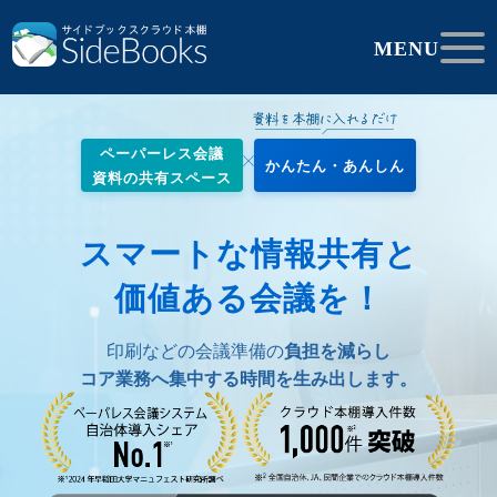
MENU
ペーパーレス会議
かんたん・あんしん
資料の共有スペース
スマートな情報共有と
価値ある会議を！
印刷などの会議準備の
負担を減らし
コア業務へ集中する時間を生み出します。