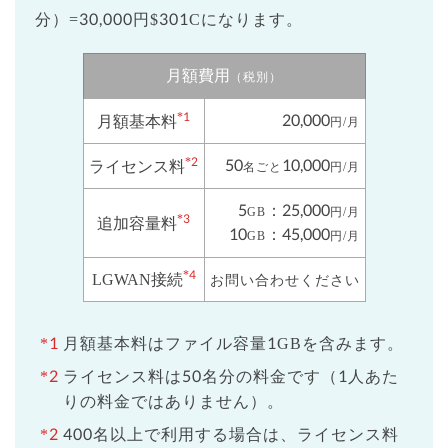
分）=30,000円$301Cになります。
月額費用
（税別）
*1
20,000
月額基本料
円/月
*2
50
10,000
ライセンス料
名ごと
円/月
5
：25,000
GB
円/月
*3
追加容量料
10
：45,000
GB
円/月
*4
LGWAN接続
お問い合わせください
*1
月額基本料はファイル容量1GBを含みます。
*2
ライセンス料は50名分の料金です（1人あた
りの料金ではありません）。
*2
400名以上で利用する場合は、ライセンス料